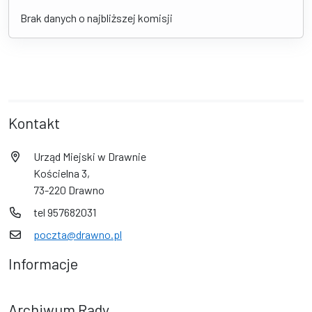
Brak danych o najbliższej komisji
Kontakt
Urząd Miejski w Drawnie
Kościelna 3,
73-220 Drawno
tel 957682031
poczta@drawno.pl
Informacje
Archiwum Rady