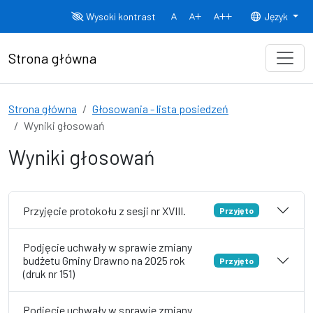
Przejdź do treści
Wysoki kontrast
Język
Normalny rozmiar czcionki
Rozmiar czcionki 150%
Rozmiar czcionki
Strona główna
Strona główna
Głosowania - lista posiedzeń
Wyniki głosowań
Wyniki głosowań
Przyjęcie protokołu z sesji nr XVIII.
Przyjęto
Podjęcie uchwały w sprawie zmiany
budżetu Gminy Drawno na 2025 rok
Przyjęto
(druk nr 151)
Podjęcie uchwały w sprawie zmiany