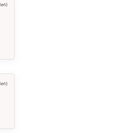
ień)
ień)