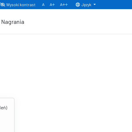
Wysoki kontrast
Język
Normalny rozmiar czcionki
Rozmiar czcionki 150%
Rozmiar czcionki 200%
Nagrania
ień)