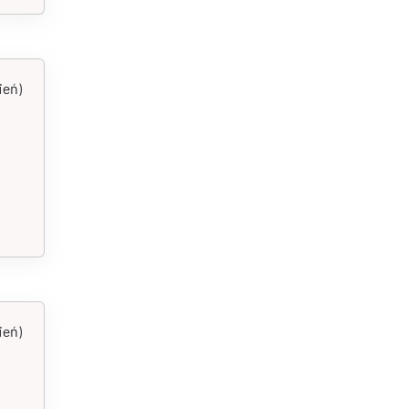
ień)
ień)