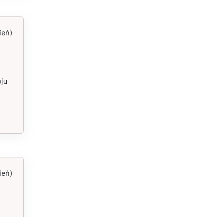
ień)
oju
ień)