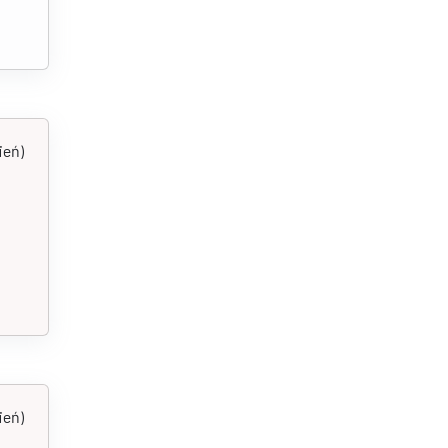
ień)
ień)