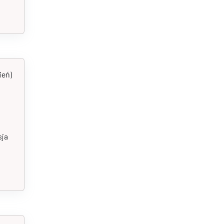
ień)
sja