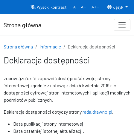
Przejdź do treści
Wysoki kontrast
Język
Normalny rozmiar czcionki
Rozmiar czcionki 150%
Rozmiar czcionki
Strona główna
Strona główna
Informacje
Deklaracja dostępności
Deklaracja dostępności
zobowiązuje się zapewnić dostępność swojej
strony
internetowej
zgodnie z ustawą z dnia 4 kwietnia 2019 r. o
dostępności cyfrowej stron internetowych i aplikacji mobilnych
podmiotów publicznych.
Deklaracja dostępności dotyczy strony
rada.drawno.pl
.
Data publikacji strony internetowej:
Data ostatniej istotnej aktualizacji: