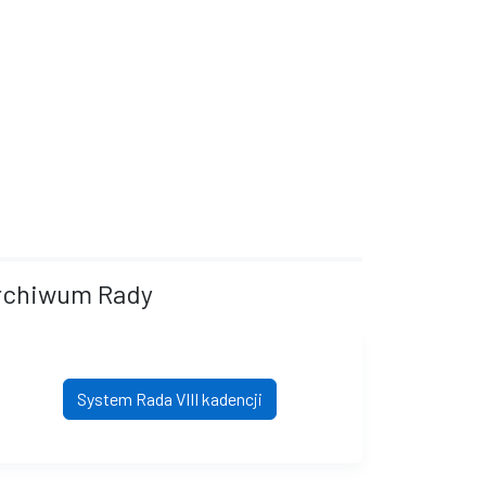
rchiwum Rady
System Rada VIII kadencji