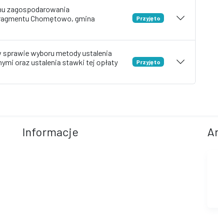
anu zagospodarowania
 fragmentu Chomętowo, gmina
Przyjęto
 sprawie wyboru metody ustalenia
mi oraz ustalenia stawki tej opłaty
Przyjęto
Informacje
A