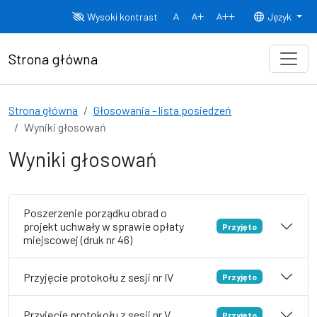
Przejdź do treści
Wysoki kontrast
Język
Normalny rozmiar czcionki
Rozmiar czcionki 150%
Rozmiar czcionki
Strona główna
Strona główna
Głosowania - lista posiedzeń
Wyniki głosowań
Wyniki głosowań
Poszerzenie porządku obrad o
projekt uchwały w sprawie opłaty
Przyjęto
miejscowej (druk nr 46)
Przyjęcie protokołu z sesji nr IV
Przyjęto
Przyjęcie protokołu z sesji nr V
Przyjęto